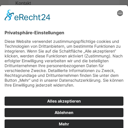
Kontakt
Vermögensverwaltungs-Strategien
Direkt investieren
Aktuelle Themen
→ Depot-Übersicht
©
2026 • Klemens Beetz • Alle Rechte vorbehalten
Impressum
·
Datenschutz
·
ESG-Informationen