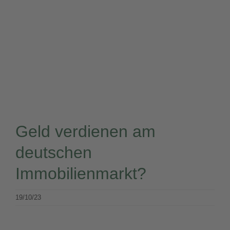
Zum
Inhalt
springen
Zeige
grösseres
Bild
Geld verdienen am
deutschen
Immobilienmarkt?
19/10/23