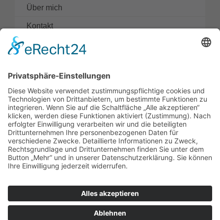
Über mich
Kontakt
Vermögensverwaltungs-Strategien
Direkt investieren
Aktuelle Themen
→ Depot-Übersicht
©
2026 • Klemens Beetz • Alle Rechte vorbehalten